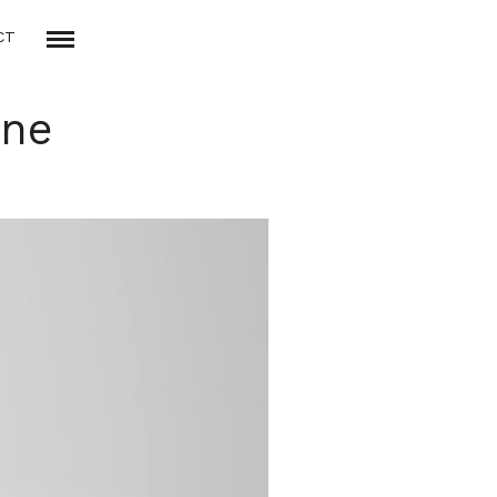
CT
ine